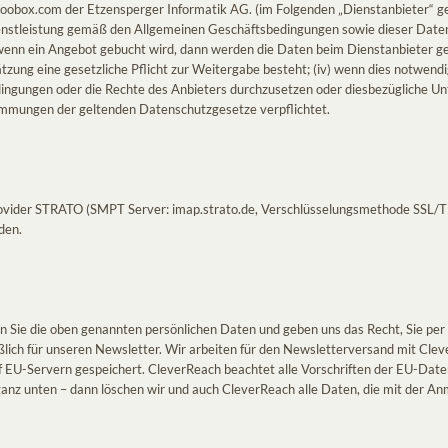
obox.com der Etzensperger Informatik AG. (im Folgenden „Dienstanbieter“ g
enstleistung gemäß den Allgemeinen Geschäftsbedingungen sowie dieser Datens
i) wenn ein Angebot gebucht wird, dann werden die Daten beim Dienstanbieter ge
hätzung eine gesetzliche Pflicht zur Weitergabe besteht; (iv) wenn dies notwendi
dingungen oder die Rechte des Anbieters durchzusetzen oder diesbezügliche U
timmungen der geltenden Datenschutzgesetze verpflichtet.
vider STRATO (SMPT Server: imap.strato.de, Verschlüsselungsmethode SSL/TLS
den.
ln Sie die oben genannten persönlichen Daten und geben uns das Recht, Sie pe
lich für unseren Newsletter. Wir arbeiten für den Newsletterversand mit Clev
EU-Servern gespeichert. CleverReach beachtet alle Vorschriften der EU-Daten
 ganz unten – dann löschen wir und auch CleverReach alle Daten, die mit der 