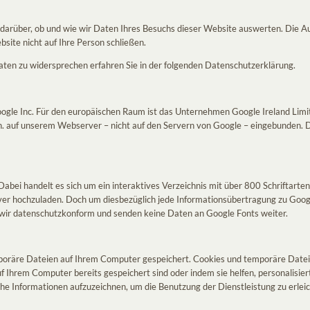
e darüber, ob und wie wir Daten Ihres Besuchs dieser Website auswerten. Die 
ite nicht auf Ihre Person schließen.
ten zu widersprechen erfahren Sie in der folgenden Datenschutzerklärung.
ogle Inc. Für den europäischen Raum ist das Unternehmen Google Ireland Limit
d.h. auf unserem Webserver – nicht auf den Servern von Google – eingebunden.
ei handelt es sich um ein interaktives Verzeichnis mit über 800 Schriftarten
ver hochzuladen. Doch um diesbezüglich jede Informationsübertragung zu Googl
 wir datenschutzkonform und senden keine Daten an Google Fonts weiter.
poräre Dateien auf Ihrem Computer gespeichert. Cookies und temporäre Dateie
f Ihrem Computer bereits gespeichert sind oder indem sie helfen, personalisier
e Informationen aufzuzeichnen, um die Benutzung der Dienstleistung zu erleic