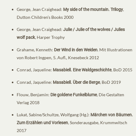
George, Jean Craighead:
,
My side of the mountain. Trilogy
Dutton Children’s Books 2000
George, Jean Craighead:
Julie / Julie of the wolves / Julies
, Harper Trophy
wolf pack
Grahame, Kenneth:
. Mit Illustrationen
Der Wind in den Weiden
von Robert Ingpen, 5. Aufl., Knesebeck 2012
Conrad, Jaqueline:
, BoD 2015
Masabiell. Eine Waldgeschichte
Conrad, Jaqueline:
, BoD 2019
Masabiell. Über die Berge
Flouw, Benjamin:
, Die Gestalten
Die goldene Funkelblume
Verlag 2018
Lukat, Sabine/Schultze, Wolfgang (Hg.):
Märchen von Bäumen.
, Sonderausgabe, Krummwitsch
Zum Erzählen und Vorlesen
2017